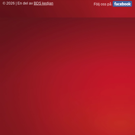
© 2026 | En del av
BDS kedjan
Följ oss på