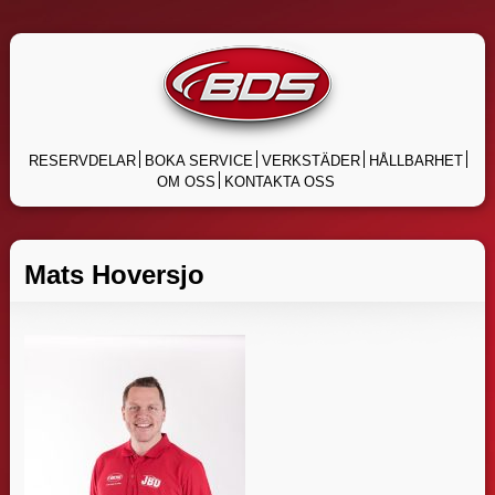
Skip
to
content
RESERVDELAR
BOKA SERVICE
VERKSTÄDER
HÅLLBARHET
OM OSS
KONTAKTA OSS
Mats Hoversjo