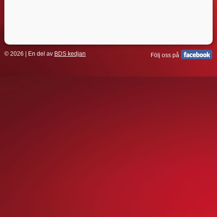
© 2026 | En del av
BDS kedjan
Följ oss på