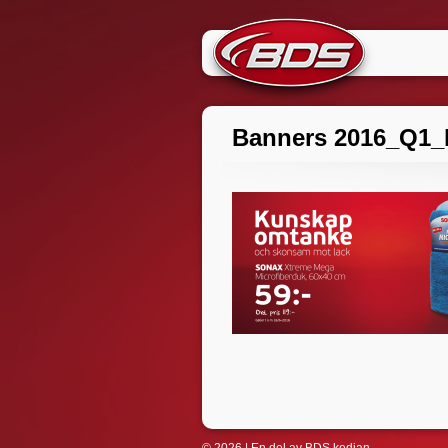
Skip
to
content
Banners 2016_Q1_