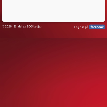
© 2026 | En del av
BDS kedjan
Följ oss på