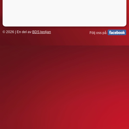
© 2026 | En del av
BDS kedjan
Följ oss på