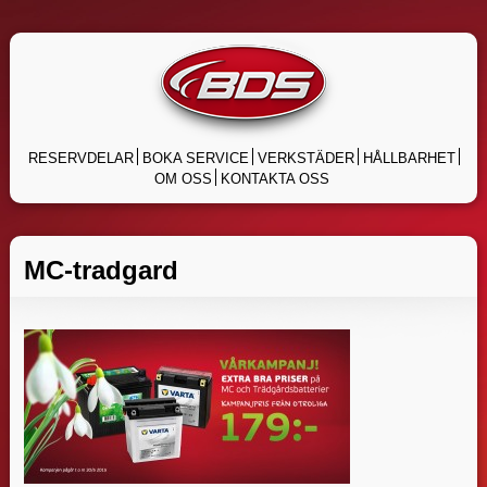
Skip
to
content
RESERVDELAR
BOKA SERVICE
VERKSTÄDER
HÅLLBARHET
OM OSS
KONTAKTA OSS
MC-tradgard