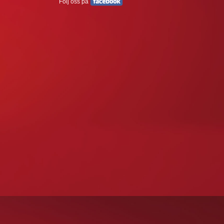
Följ oss på