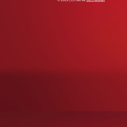
© 2026 | En del av
BDS kedjan